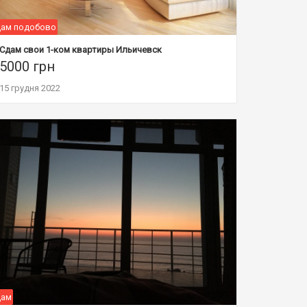
ам подобово
Сдам свои 1-ком квартиры Ильичевск
5000
грн
15 грудня 2022
дам