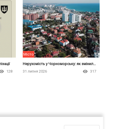
Місто
ізації
Нерухомість у Чорноморську: як змінились ціни на житло з початком війни
128
31 липня 2026
317