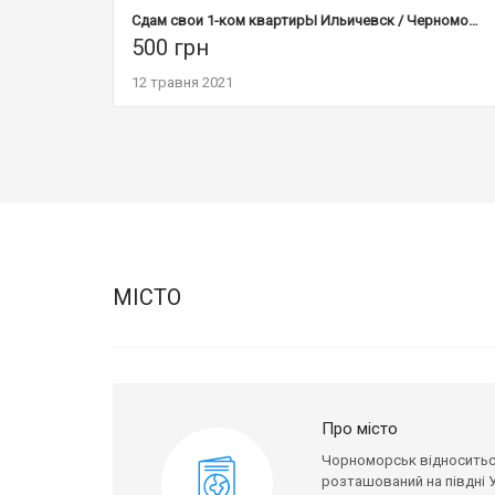
Сдам свои 1-ком квартирЫ Ильичевск / Черноморск у моря
500
грн
12 травня 2021
МІСТО
Про місто
Чорноморськ відноситься
розташований на півдні У