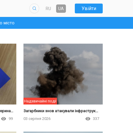
Увійти
RU
UA
о місто
Надзвичайні події
В Україні запроваджено новий ветеринарний паспорт
Загарбники знов атакували інфраструктуру Чорноморська: десять осіб постраждали
99
03 серпня 2026
337