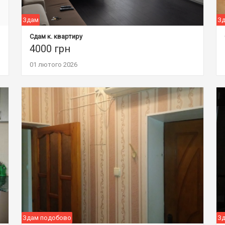
Здам
Зд
Сдам к. квартиру
4000
грн
01 лютого 2026
Здам подобово
З