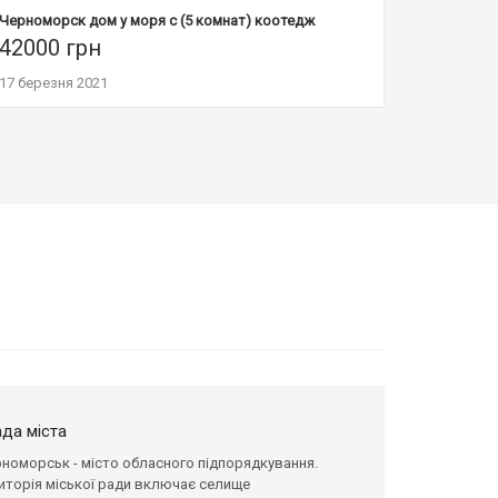
Черноморск дом у моря с (5 комнат) коотедж
42000
грн
17 березня 2021
да міста
номорськ - місто обласного підпорядкування.
иторія міської ради включає селище