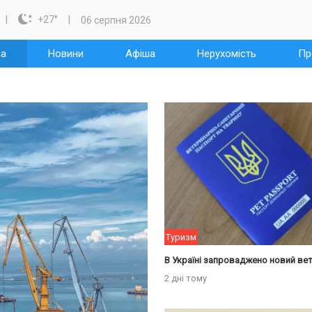

+27
°
06 серпня 2026
на
Новини
Афіша
Нерухомість
Пр
Туризм
2 дні тому