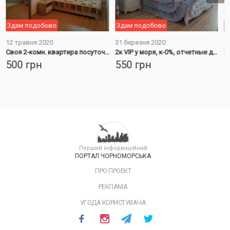
Здам подобово
Здам подобово
З
12 травня 2020
31 березня 2020
3
Своя 2-комн. квартира посуточно. Первый дом от моря и парка.
2к VIP у моря, к-0%, отчетные документы 3 гр., Черноморск
500
грн
550
грн
5
Перший інформаційний
ПОРТАЛ ЧОРНОМОРСЬКА
ПРО ПРОЕКТ
РЕКЛАМА
УГОДА КОРИСТУВАЧА