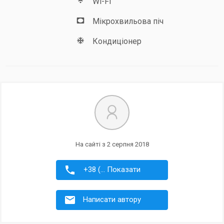
https://youtu.be/yz95Xxf6zOI тел\вайбер +380935301226,
Wi-Fi
59malinka@gmail.com Подробнее про нас и Ильичевск, а
Мікрохвильова піч
также ОТЗЫВЫ https://vk.com/public56864102
Кондиціонер
На сайті з 2 серпня 2018
+38 (... Показати
Написати автору