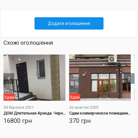
Додати оголошення
Схожі оголошення
Здам
Здам
З
04 березня 2021
26 жовтня 2020
1
ДОМ Длительная Аренда. Черноморск снять - Шаблевский
Сдам коммерческое помещение, первая линия от моря, фасад.
16800
грн
370
грн
4