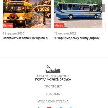
Бізнес
Місто
М
31 грудня 2025
12 червня 2022
1
Заскочити в останню: що по розкладу маршруток на Новий рік?
У Чорноморську знову дорожчає проїзд на маршруті №25
Перший інформаційний
ПОРТАЛ ЧОРНОМОРСЬКА
ПРО ПРОЕКТ
РЕКЛАМА
УГОДА КОРИСТУВАЧА