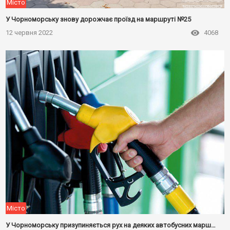
Місто
У Чорноморську знову дорожчає проїзд на маршруті №25
12 червня 2022
4068
Місто
У Чорноморську призупиняється рух на деяких автобусних маршрутах