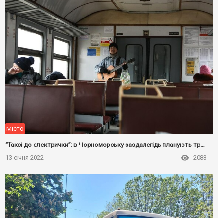
Місто
“Таксі до електрички”: в Чорноморську заздалегідь планують трансфер до майбутнього перону
13 січня 2022
2083