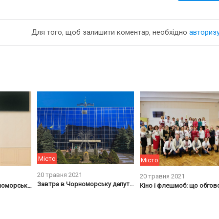
Для того, щоб залишити коментар, необхідно
авториз
Місто
Місто
20 травня 2021
20 травня 2021
Завтра в Чорноморську депутати зберуться на сесію
«Шарій проти»: в Чорноморську фракція відмовилася виступати українською мовою