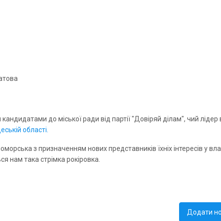
атова
 кандидатами до міської ради від партії "Довіряй ділам", чий лідер 
еській області.
морська з призначенням нових представників їхніх інтересів у влад
ся нам така стрімка рокіровка.
Додати н