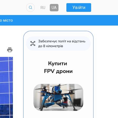
Увійти
RU
UA
о місто