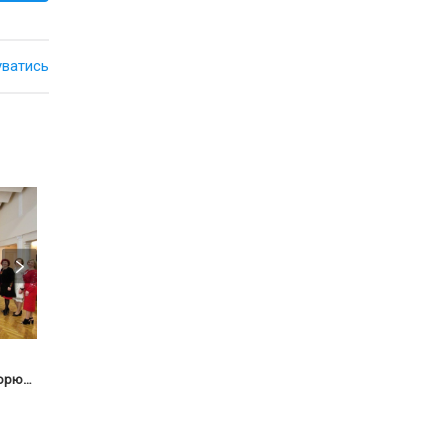
уватись
Місто
Місто
12 квітня 2021
04 грудня 2021
Кіно і флешмоб: що обговорювали на засіданні виконкому в Чорноморську
Скандальна партія Чорноморська знову заявила про створення фракції