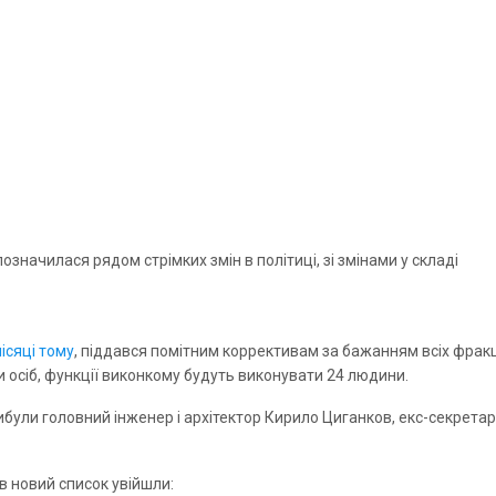
значилася рядом стрімких змін в політиці, зі змінами у складі
ісяці тому
, піддався помітним коррективам за бажанням всіх фракц
и осіб, функції виконкому будуть виконувати 24 людини.
вибули головний інженер і архітектор Кирило Циганков, екс-секретар
 новий список увійшли: