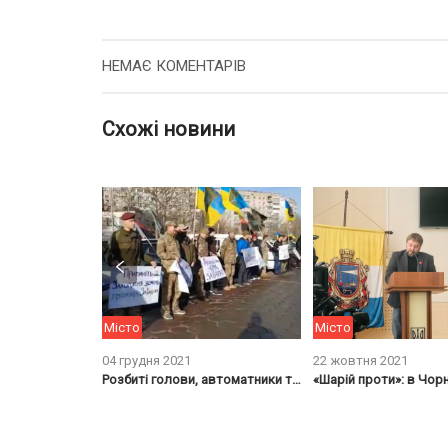
НЕМАЄ КОМЕНТАРІВ
Схожі новини
Місто
Місто
04 грудня 2021
22 жовтня 2021
Скандальна партія Чорноморська знову заявила про створення фракції
Розбиті голови, автоматники та арешти: чим закінчилася “мирна” акція у Чорноморську