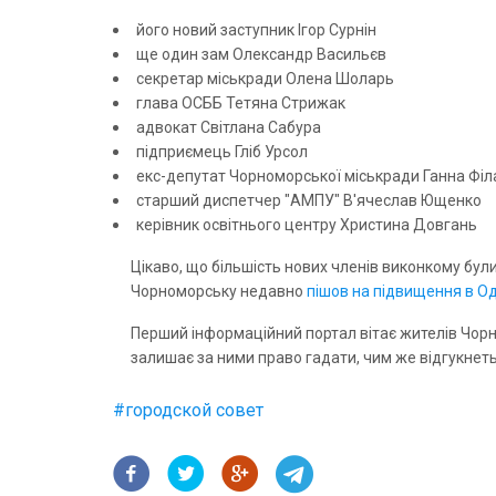
його новий заступник Ігор Сурнін
ще один зам Олександр Васильєв
секретар міськради Олена Шоларь
глава ОСББ Тетяна Стрижак
адвокат Світлана Сабура
підприємець Гліб Урсол
екс-депутат Чорноморської міськради Ганна Філ
старший диспетчер "АМПУ" В'ячеслав Ющенко
керівник освітнього центру Христина Довгань
Цікаво, що більшість нових членів виконкому були
Чорноморську недавно
пішов на підвищення в Од
Перший інформаційний портал вітає жителів Чорно
залишає за ними право гадати, чим же відгукнеть
#
городской совет