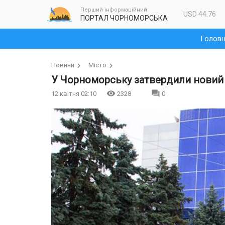
Перший інформаційний
USD 44.76
ПОРТАЛ ЧОРНОМОРСЬКА
Голов
Новини
Місто
У Чорноморську затвердили новий 
12 квітня 02:10
2328
0