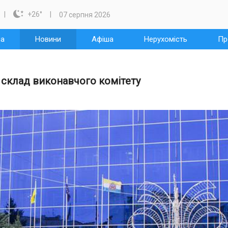

+26
°
07 серпня 2026
на
Новини
Афіша
Нерухомість
Пр
склад виконавчого комітету