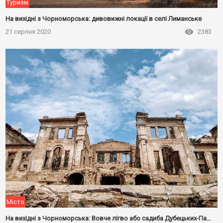
Туризм
На вихідні з Чорноморська: дивовижні локації в селі Лиманське
21 серпня 2020
2383
Місто
На вихідні з Чорноморська: Вовче лігво або садиба Дубецьких-Панкєєвих