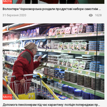
Місто
Волонтери Чорноморська роздали продуктові набори самотнім пенсіонерам
31 березня 2020
1628
Місто
Допомога пенсіонерам під час карантину: поліція попереджає про небезпеку