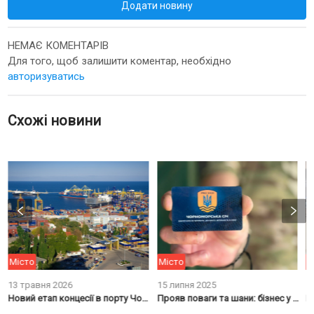
Додати новину
НЕМАЄ КОМЕНТАРІВ
Для того, щоб залишити коментар, необхідно
авторизуватись
Схожі новини
Місто
Місто
М
13 травня 2026
15 липня 2025
1
Новий етап концесії в порту Чорноморськ
Прояв поваги та шани: бізнес у Чорноморську запрошують до проєкту “Картка ветерана”