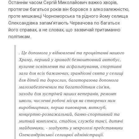
Останнім часом Сергій Миколайович важко хворів,
протягом багатьох років він боровся з алкозалежністю,
проте мешканці Чорноморська та рідного йому селища
Олександівка запам'ятають Червачова по багатьох
його справах, а не словах, що зазвичай притаманно
політикам.
. Це допомога у відновленні та процвітанні нашого
Храму, перший у громаді безкоштовний автобус,
вуличне освітлення та асфальтування, спортивні
зали для всіх бажаючих, грандіозні свята у селищі
для дітей та дорослих, багаторазова допомога
малозабезпеченим та багатодітним сім'ям,
заходи для зустрічей наших ветеранів, ремонт
школи, численні робочі місця на створених ним
виробництвах, перша пивоварня, яхтклуб,
концертно-розважальний, банно-спортивний та
митний комплекси, стадіон, служба таксі, дитячі
майданчики, - згадують у некролозі представники
Олександрівської селищної адміністрації.