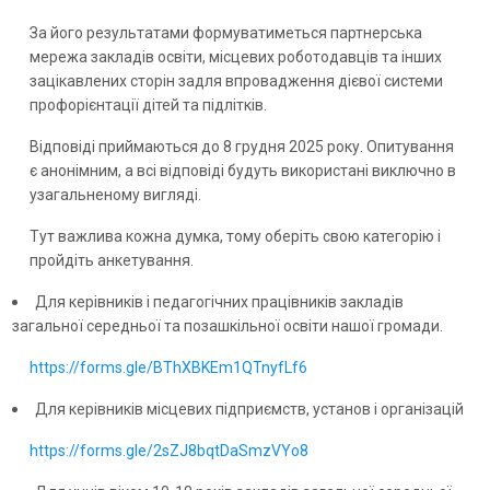
За його результатами формуватиметься партнерська
мережа закладів освіти, місцевих роботодавців та інших
зацікавлених сторін задля впровадження дієвої системи
профорієнтації дітей та підлітків.
Відповіді приймаються до 8 грудня 2025 року. Опитування
є анонімним, а всі відповіді будуть використані виключно в
узагальненому вигляді.
Тут важлива кожна думка, тому оберіть свою категорію і
пройдіть анкетування.
Для керівників і педагогічних працівників закладів
загальної середньої та позашкільної освіти нашої громади.
https://forms.gle/BThXBKEm1QTnyfLf6
Для керівників місцевих підприємств, установ і організацій
https://forms.gle/2sZJ8bqtDaSmzVYo8