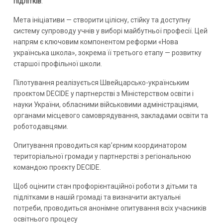
підлітків
.
Мета ініціативи — створити цілісну, стійку та доступну
систему супроводу учнів у виборі майбутньої професії. Цей
напрям є ключовим компонентом реформи «Нова
українська школа», зокрема її третього етапу — розвитку
старшої профільної школи.
Пілотування реалізується Швейцарсько-українським
проєктом DECIDE у партнерстві з Міністерством освіти і
науки України, обласними військовими адміністраціями,
органами місцевого самоврядування, закладами освіти та
роботодавцями.
Опитування проводиться кар’єрним координатором
територіальної громади у партнерстві з регіональною
командою проєкту DECIDE.
Щоб оцінити стан профорієнтаційної роботи з дітьми та
підлітками в нашій громаді та визначити актуальні
потреби, проводиться анонімне опитування всіх учасників
освітнього процесу