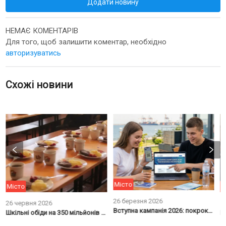
Додати новину
НЕМАЄ КОМЕНТАРІВ
Для того, щоб залишити коментар, необхідно
авторизуватись
Схожі новини
Місто
Місто
М
26 березня 2026
26 червня 2026
1
Вступна кампанія 2026: покрокова інструкція для абітурієнтів Чорноморська
Шкільні обіди на 350 мільйонів від ООН: як це стосується Чорноморська