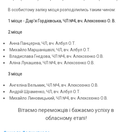
В особистому заліку місця розподілились таким чином:
1 місце - Дар'я Гордієвська, ЧЛ №4, вч. Алєксєєнко О. В.
2 місце
Анна Панцерна, ЧЛ, вч. Албул О.Т.
Михайло Маршанішвілі, ЧЛ, вч. Албул О.Т.
Владислава Гнєдова, ЧЛ №4, вч. Алєксєєнко О.В.
Аліна Лукашева, ЧЛ №4, вч. Алєксєєнко О.В.
3 місце
Ангеліна Вельмик, ЧЛ №4, вч. Алєксєєнко О.В.
Андрій Шраменко, ЧЛ, вч. Албул О.Т.
Михайло Линовицький, ЧЛ №4, вч. Алєксєєнко О.В.
Вітаємо переможців і бажаємо успіху в
обласному етапі!