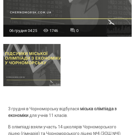
06 грудня 04:25
1746
0
3 грудня в Чорноморську відбулася
міська олімпіада з
економіки
для учнів 11 класів.
В олімпіаді взяли участь 14 школярів Чорноморського
ліцею (гімназія) та Чорноморського ліцею №4 (ЗОШ №4)