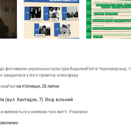
ії фестивалю української культури ВиделкаFest в Чорноморську, т
ю зануритися у його привітну атмосферу.
елкаFest
на п'ятницю, 26 липня
а (вул. Хантадзе, 7). Вхід вільний
ста змінюються у книжках та в житті. Учасники:
рмоленко