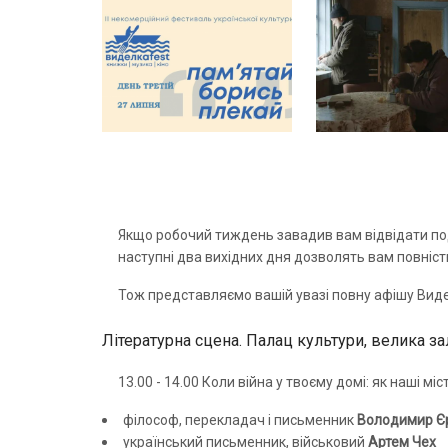
Якщо робочий тиждень завадив вам відвідати под
наступні два вихідних дня дозволять вам повніст
Тож представляємо вашій увазі повну афішу Вид
Літературна сцена. Палац культури, велика зал
13.00 - 14.00 Коли війна у твоєму домі: як наші мі
філософ, перекладач і письменник
Володимир Є
український письменник, військовий
Артем Чех