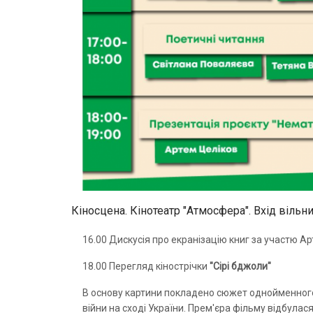
Кіносцена. Кінотеатр "Атмосфера". Вхід вільн
16.00 Дискусія про екранізацію книг за участю 
18.00 Перегляд кінострічки
"Сірі бджоли"
В основу картини покладено сюжет однойменного 
війни на сході України. Прем'єра фільму відбул