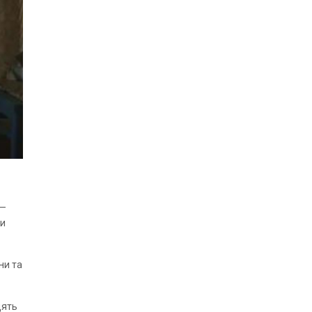
 —
ки
ни та
дять