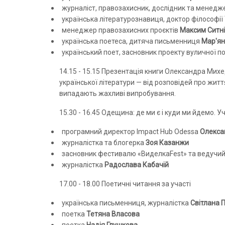
журналіст, правозахисник, дослідник та менедж
українська літературознавиця, доктор філософії
менеджер правозахисних проєктів
Максим Ситн
українська поетеса, дитяча письменниця
Мар'ян
український поет, засновник проекту вуличної п
14.15 - 15.15 Презентація книги Олександра Мих
української літератури — від розповідей про жит
випадають жахливі випробування.
15.30 - 16.45 Одещина: де ми є і куди ми йдемо. Уч
програмний директор Impact Hub Odessa
Олекса
журналістка та блогерка
Зоя Казанжи
засновник фестивалю «ВиделкаFest» та ведучий
журналістка
Радослава Кабачій
17.00 - 18.00 Поетичні читання за участі
українська письменниця, журналістка
Світлана 
поетка
Тетяна Власова