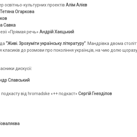
ер освітньо-культурних проектів
Алім Алієв
Тетяна Огаркова
іков
а Савка
оезії «Прямая речь»
Андрій Хаєцький
еда
"Живі. Зрозуміти українську літературу"
. Мандрівка двома столі
тя класиків до розмови про покоління українців, на чию долю щораз
асники дискусії:
ндр Славський
 подкасту від hromadske «++ подкаст»
Сергій Гнезділов
Поваляєва