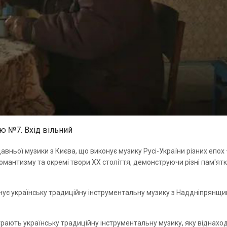
ю №7. Вхід вільний
авньої музики з Києва, що виконує музику Русі-України різних епох
омантизму та окремі твори ХХ століття, демонструючи різні пам'ят
конує українську традиційну інструментальну музику з Наддніпрянщи
 грають українську традиційну інструментальну музику, яку віднахо