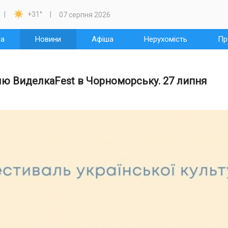

+31
°
07 серпня 2026
на
Новини
Афіша
Нерухомість
Пр
лю ВиделкаFest в Чорноморську. 27 липня