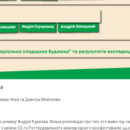
ий
Артема Чеха та Дмитра Мойсеєва
роману Андрія Куркова. Фільм розповідає про тих, хто живе під ча
ася у межах 53-го Роттердамського міжнародного кінофестивалю цьо