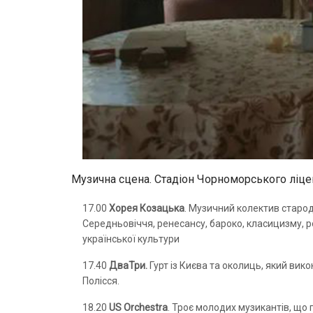
Музична сцена. Стадіон Чорноморського ліце
17.00
Хорея Козацька
. Музичний колектив старод
Середньовіччя, ренесансу, бароко, класицизму, р
української культури
17.40
ДваТри.
Гурт із Києва та околиць, який ви
Полісся.
18.20
US Orchestra
. Троє молодих музикантів, що