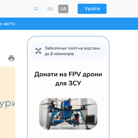
Увійти
RU
UA
о місто