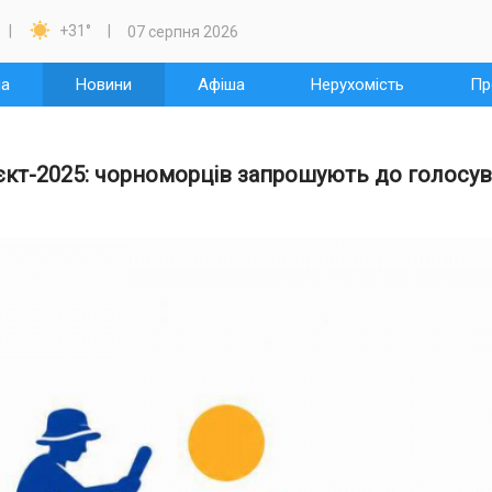

+31
°
07 серпня 2026
на
Новини
Афіша
Нерухомість
Пр
єкт-2025: чорноморців запрошують до голосу