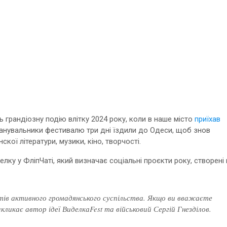
 грандіозну подію влітку 2024 року, коли в наше місто
приїхав
, шанувальники фестивалю три дні їздили до Одеси, щоб знов
кої літератури, музики, кіно, творчості.
лку у ФліпЧаті, який визначає соціальні проєкти року, створені 
тів активного громадянського суспільства. Якщо ви вважаєте
ликає автор ідеї ВиделкаFest та військовий Сергій Гнезділов.