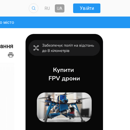
Увійти
RU
UA
о місто
вання