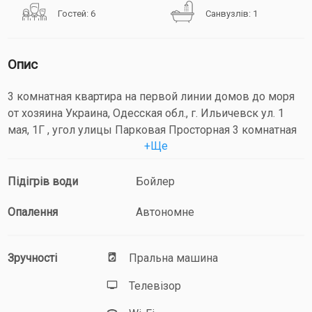
Гостей: 6
Санвузлів: 1
Опис
3 комнатная квартира на первой линии домов до моря
от хозяина Украина, Одесская обл., г. Ильичевск ул. 1
мая, 1Г , угол улицы Парковая Просторная 3 комнатная
+
Ще
квартира в новом элитном доме, с хорошим ремонтом,
полностью укомплектована новой мебелью. 1 этаж/ 6
этажного дома. Есть бесплатный интернет WI-FI,
Підігрів води
Бойлер
Спальных мест 6, двуспальная кровать и два
Опалення
Автономне
двуспальных дивана (2+2+2). Площадь квартиры 67 м2,
свободной планировки: кухня-студия-16 м2, спальня
№1-14м2, спальня №2-13м2, спальня №3-9м2. Есть 2
Зручності
Пральна машина
кондиционера. В каждой комнате есть телевизор.. В
квартире евро ремонт, полностью укомплектована
Телевізор
новой мебелью.