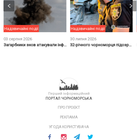
Надзвичайні події
Надзвичайні події
Н
03 серпня 2026
30 липня 2026
1
Загарбники знов атакували інфраструктуру Чорноморська: десять осіб постраждали
32-річного чорноморця підозрюють у теракті в Одесі, в результаті якого загинула людина
Перший інформаційний
ПОРТАЛ ЧОРНОМОРСЬКА
ПРО ПРОЕКТ
РЕКЛАМА
УГОДА КОРИСТУВАЧА