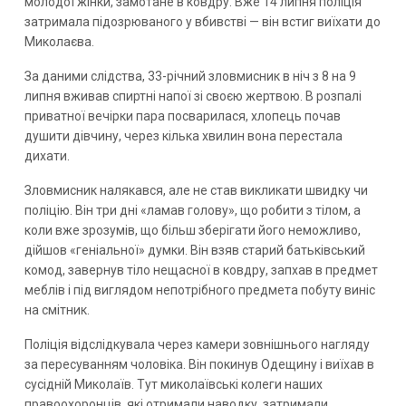
молодої жінки, замотане в ковдру. Вже 14 липня поліція
затримала підозрюваного у вбивстві — він встиг виїхати до
Миколаєва.
За даними слідства, 33-річний зловмисник в ніч з 8 на 9
липня вживав спиртні напої зі своєю жертвою. В розпалі
приватної вечірки пара посварилася, хлопець почав
душити дівчину, через кілька хвилин вона перестала
дихати.
Зловмисник налякався, але не став викликати швидку чи
поліцію. Він три дні «ламав голову», що робити з тілом, а
коли вже зрозумів, що більш зберігати його неможливо,
дійшов «геніальної» думки. Він взяв старий батьківський
комод, завернув тіло нещасної в ковдру, запхав в предмет
меблів і під виглядом непотрібного предмета побуту виніс
на смітник.
Поліція відслідкувала через камери зовнішнього нагляду
за пересуванням чоловіка. Він покинув Одещину і виїхав в
сусідній Миколаїв. Тут миколаївські колеги наших
правоохоронців, які отримали наводку, затримали