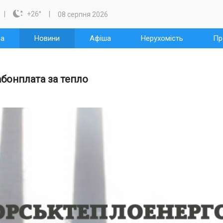

+26
°
08 серпня 2026
на
Новини
Афіша
Нерухомість
Пр
е абонплата за тепло