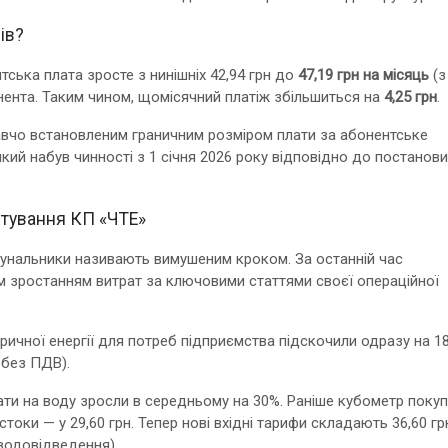
ів?
ська плата зросте з нинішніх 42,94 грн до
47,19 грн на місяць
(з
нента. Таким чином, щомісячний платіж збільшиться на
4,25 грн
.
давчо встановленим граничним розміром плати за абонентське
який набув чинності з 1 січня 2026 року відповідно до постанови
нтування КП «ЧТЕ»
мунальники називають вимушеним кроком. За останній час
м зростанням витрат за ключовими статтями своєї операційної
ричної енергії для потреб підприємства підскочили одразу на 1
 без ПДВ).
ти на воду зросли в середньому на 30%. Раніше кубометр покуп
стоки — у 29,60 грн. Тепер нові вхідні тарифи складають 36,60 гр
(водовідведення).