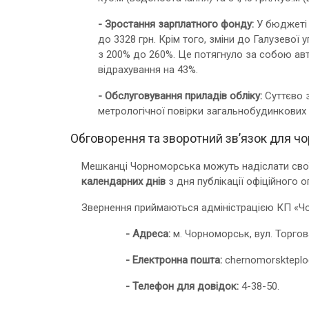
- Зростання зарплатного фонду:
У бюджеті 
до 3328 грн. Крім того, зміни до Галузевої
з 200% до 260%. Це потягнуло за собою авт
відрахування на 43%.
- Обслуговування приладів обліку:
Суттєво з
метрологічної повірки загальнобудинкових к
Обговорення та зворотний зв’язок для ч
Мешканці Чорноморська можуть надіслати свої
календарних днів
з дня публікації офіційного 
Звернення приймаються адміністрацією КП «Ч
- Адреса:
м. Чорноморськ, вул. Торгова
- Електронна пошта:
chernomorsktepl
- Телефон для довідок:
4-38-50.