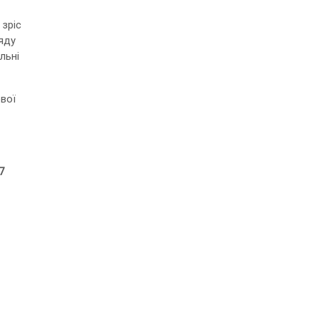
 зріс
ряду
льні
ової
7