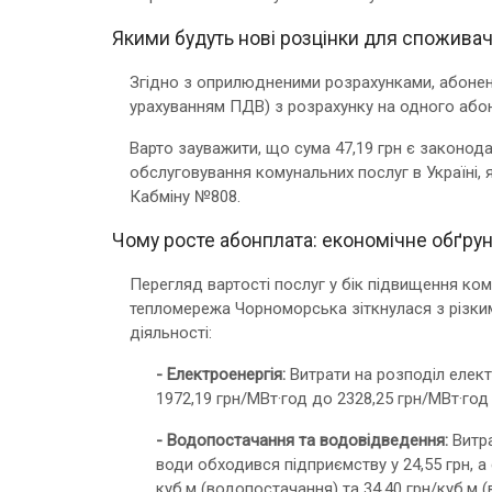
Якими будуть нові розцінки для споживач
Згідно з оприлюдненими розрахунками, абонент
урахуванням ПДВ) з розрахунку на одного або
Варто зауважити, що сума 47,19 грн є законо
обслуговування комунальних послуг в Україні, 
Кабміну №808.
Чому росте абонплата: економічне обґру
Перегляд вартості послуг у бік підвищення ко
тепломережа Чорноморська зіткнулася з різки
діяльності:
- Електроенергія:
Витрати на розподіл елект
1972,19 грн/МВт·год до 2328,25 грн/МВт·год
- Водопостачання та водовідведення:
Витра
води обходився підприємству у 24,55 грн, а 
куб.м (водопостачання) та 34,40 грн/куб.м 