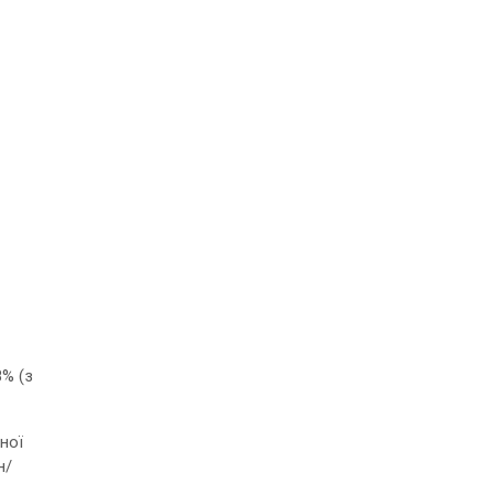
8% (з
ної
н/