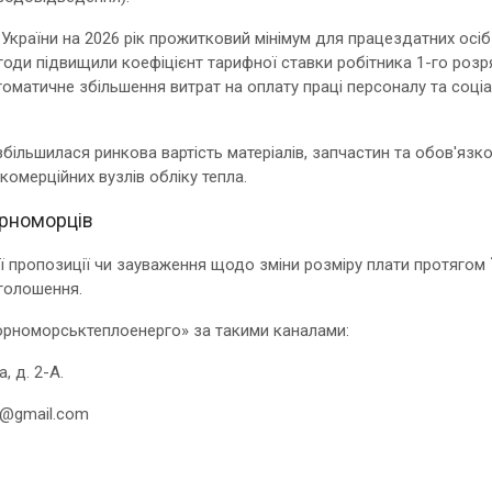
України на 2026 рік прожитковий мінімум для працездатних осіб
 угоди підвищили коефіцієнт тарифної ставки робітника 1-го роз
оматичне збільшення витрат на оплату праці персоналу та соціа
більшилася ринкова вартість матеріалів, запчастин та обов'язк
омерційних вузлів обліку тепла.
орноморців
 пропозиції чи зауваження щодо зміни розміру плати протягом
оголошення.
орноморськтеплоенерго» за такими каналами:
, д. 2-А.
o@gmail.com