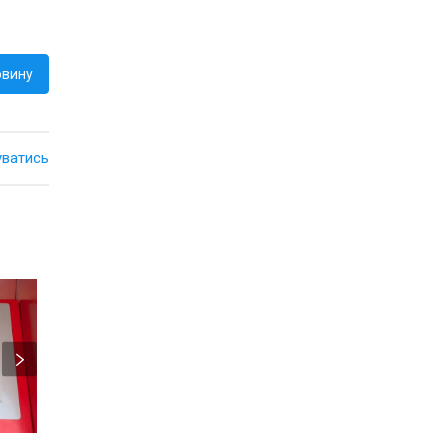
овину
уватись
Офіційна інформація
Місто