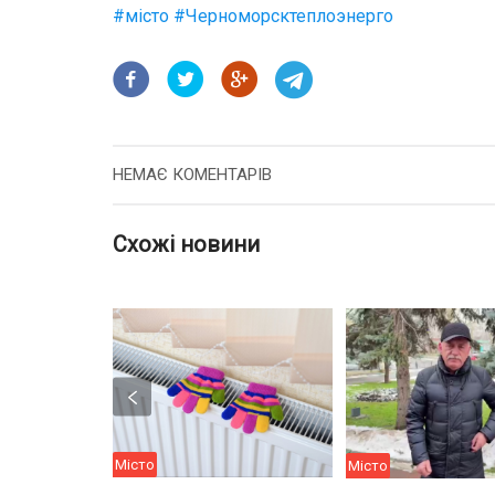
#
місто
#
Черноморсктеплоэнерго
НЕМАЄ КОМЕНТАРІВ
Схожі новини
Місто
Місто