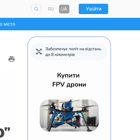
Увійти
RU
UA
о місто