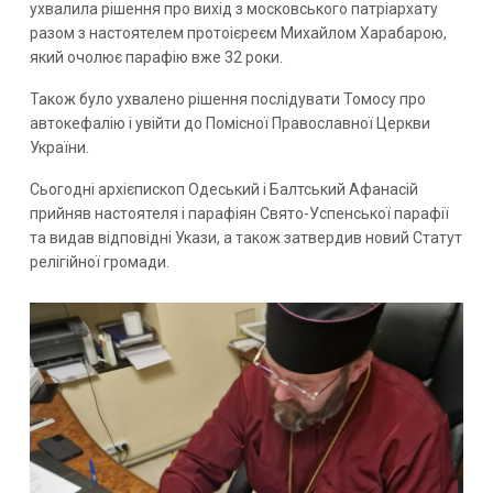
ухвалила рішення про вихід з московського патріархату
разом з настоятелем протоієреєм Михайлом Харабарою,
який очолює парафію вже 32 роки.
Також було ухвалено рішення послідувати Томосу про
автокефалію і увійти до Помісної Православної Церкви
України.
Сьогодні архієпископ Одеський і Балтський Афанасій
прийняв настоятеля і парафіян Свято-Успенської парафії
та видав відповідні Укази, а також затвердив новий Статут
релігійної громади.