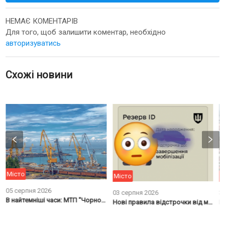
НЕМАЄ КОМЕНТАРІВ
Для того, щоб залишити коментар, необхідно
авторизуватись
Схожі новини
Місто
Місто
М
05 серпня 2026
03 серпня 2026
3
В найтемніші часи: МТП "Чорноморськ" святкує 68-му річницю свого заснування
ання
Нові правила відстрочки від мобілізації