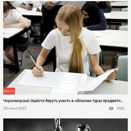
Місто
Чорноморські ліцеїсти беруть участь в обласних турах предметних олімпіад: які результати вже відомі
28 січня 2025
1006