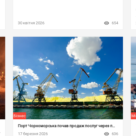
1
30 квітня 2026
654
Бізнес
Мі
Порт Чорноморська почав продаж послуг через популярну онлайн-платформу
7
17 березня 2026
636