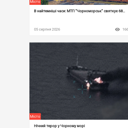
Місто
В найтемніші часи: МТП "Чорноморськ" святкує 68-му річницю свого заснування
05 серпня 2026
16
Місто
Нічний терор у Чорному морі