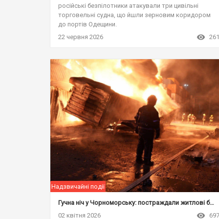
російські безпілотники атакували три цивільні
торговельні судна, що йшли зерновим коридором
до портів Одещини.
22 червня 2026
26
Надзвичайні події
Гучна ніч у Чорноморську: постраждали житлові будинки та портовий термінал
02 квітня 2026
69