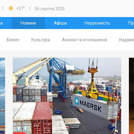

+27
°
06 серпня 2026
на
Новини
Афіша
Нерухомість
Пр
Бізнес
Культура
Анонси та оголошення
Надзвич