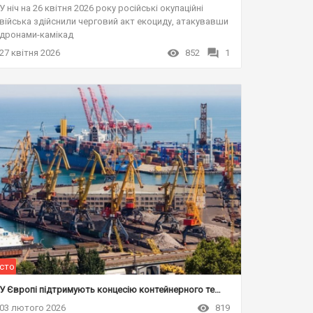
У ніч на 26 квітня 2026 року російські окупаційні
війська здійснили черговий акт екоциду, атакувавши
дронами-камікад
27 квітня 2026
852
1
сто
У Європі підтримують концесію контейнерного терміналу МТП "Чорноморськ"
03 лютого 2026
819