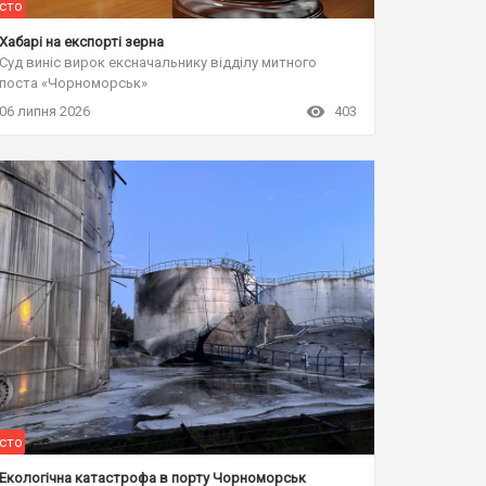
сто
Хабарі на експорті зерна
Суд виніс вирок ексначальнику відділу митного
поста «Чорноморськ»
06 липня 2026
403
сто
Екологічна катастрофа в порту Чорноморськ