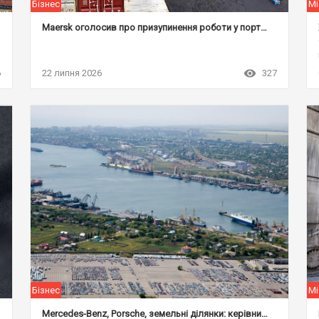
Бізнес
Мі
Maersk оголосив про призупинення роботи у порту Чорноморська
6
22 липня 2026
327
Бізнес
Мі
Mercedes-Benz, Porsche, земельні ділянки: керівник порту Чорноморська задекларував свої статки