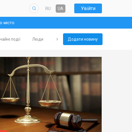
Увійти
RU
UA
о місто
айні події
Люди
Туризм
Додати новину
KOKTEBEL JAZZ FESTIVAL