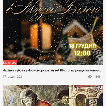
Культура
Чарівна субота у Чорноморську: музей Білого запрошує на новорічну ялинку
17 грудня 2021
1868