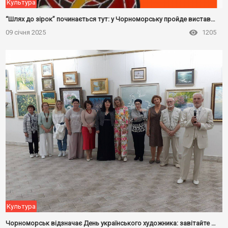
Культура
“Шлях до зірок” починається тут: у Чорноморську пройде виставка студентів-художників
09 січня 2025
1205
Культура
Чорноморськ відзначає День українського художника: завітайте до музею!