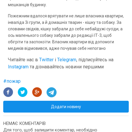
мешканців будинку.
Пожежним вдалося врятувати не лише власника квартири,
інваліда 3і групи, а й домашніх тварин - кішку та собаку. За
словами свідків, кішку забрали до себе небайдужі сусіди, а
ось маленького собаку забрали до редакції ІТ-3, щоб
обігріти та заспокоїти. Власник квартири від допомоги
медиків відмовився, адже почував себе непогано
Читайте нас в
Twitter
і
Telegram
, підписуйтесь на
Instagram
та дізнавайтесь новини першими
#
пожар
Додати новину
НЕМАЄ КОМЕНТАРІВ
Для того, щоб залишити коментар, необхідно