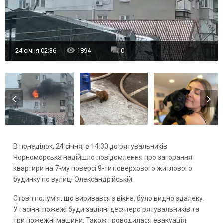
24 січня 02:36
1894
0
В понеділок, 24 січня, о 14:30 до рятувальників
Чорноморська надійшло повідомлення про загорання
квартири на 7-му поверсі 9-ти поверхового житлового
будинку по вулиці Олександрійській.
Стовп полум'я, що виривався з вікна, було видно здалеку.
У гасінні пожежі буди задіяні десятеро рятувальників та
три пожежні машини. Також проводилася евакуація