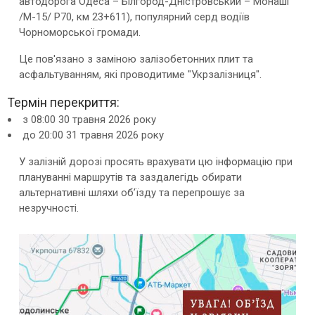
автодорога Одеса – Білгород-Дністровський – Монаші
/М-15/ Р70, км 23+611), популярний серд водіїв
Чорноморської громади.
Це пов'язано з заміною залізобетонних плит та
асфальтуванням, які проводитиме "Укрзалізниця".
Термін перекриття:
з 08:00 30 травня 2026 року
до 20:00 31 травня 2026 року
У залізній дорозі просять врахувати цю інформацію при
плануванні маршрутів та заздалегідь обирати
альтернативні шляхи об’їзду та перепрошує за
незручності.