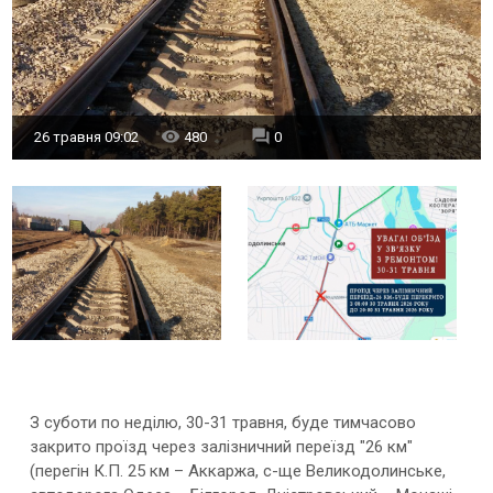
26 травня 09:02
480
0
З суботи по неділю, 30-31 травня, буде тимчасово
закрито проїзд через залізничний переїзд "26 км"
(перегін К.П. 25 км – Аккаржа, с-ще Великодолинське,