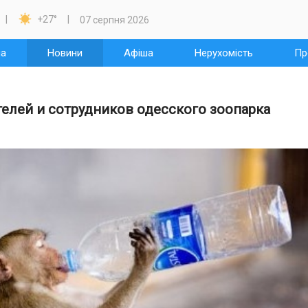

+27
°
07 серпня 2026
на
Новини
Афіша
Нерухомість
Пр
телей и сотрудников одесского зоопарка