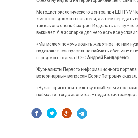
Обезьяну видели на территории бывшего санатори
Методист экологического центра при ЦЕНТУМ 
животное должны спасатели, а затем передать ег
так как она очень быстрая. И сделать это нужно 
выживет. А в зоопарке для него есть все условия
«Мы можем помочь ловить животное, но нам нужн
подскажет, как правильно поймать обезьяну и н
городского отдела ГСЧС
Андрей Бондаренко.
Журналисты Первого информационного портала у
ветеринарным вопросам Борис Петрович сказал, ч
«Нужно приготовить клетку с шибером и положить
поймаете -тогда звоните», – подытожил замдире