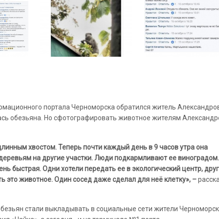
формационного портала Черноморска обратился житель Александров
илась обезьяна. Но сфотографировать животное жителям Александр
длинным хвостом. Теперь почти каждый день в 9 часов утра она
 деревьям на другие участки. Люди подкармливают ее виноградом.
ень быстрая. Одни хотели передать ее в экологический центр, дру
ть это животное. Один сосед даже сделал для неё клетку», –
расск
обезьян стали выкладывать в социальные сети жители Черноморск