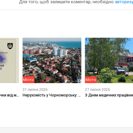
Для того, щоб залишити коментар, необхідно
авториз
Місто
Місто
31 липня 2026
27 липня 2026
Нові правила відстрочки від мобілізації
Нерухомість у Чорноморську: як змінились ціни на житло з початком війни
З Днем медичних працівни