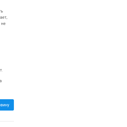
ть
ает,
 не
т.
а
овину