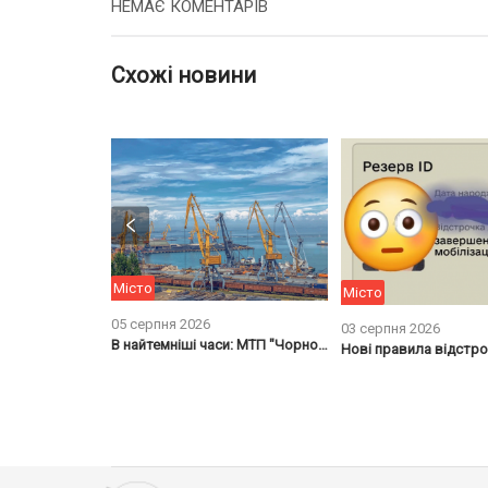
НЕМАЄ КОМЕНТАРІВ
Схожі новини
Місто
Місто
05 серпня 2026
03 серпня 2026
В найтемніші часи: МТП "Чорноморськ" святкує 68-му річницю свого заснування
«Літо почекає»: у Чорноморську очікуються дощі та тимчасове похолодання