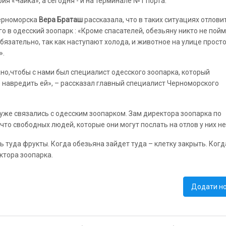
я «Чайка», а сегодня - и на терминале №1 порта.
Черноморска
Вера Браташ
рассказала, что в таких ситуациях отлови
о в одесский зоопарк : «Кроме спасателей, обезьяну никто не пойм
обязательно, так как наступают холода, и животное на улице просто
».
о,чтобы с нами был специалист одесского зоопарка, который
е навредить ей», – рассказал главный специалист Черноморского
же связались с одесским зоопарком. Зам директора зоопарка по
то свободных людей, которые они могут послать на отлов у них не
 туда фрукты. Когда обезьяна зайдет туда – клетку закрыть. Когд
ктора зоопарка.
Додати н