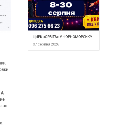
ЦИРК «ОРБІТА» У ЧОРНОМОРСЬКУ
07 серпня 2026
ки,
овки
 А
гие
азал
а.