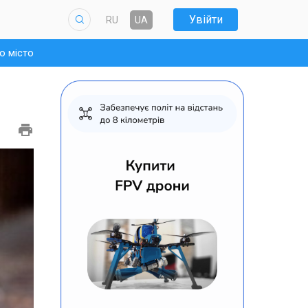
Увійти
RU
UA
о місто