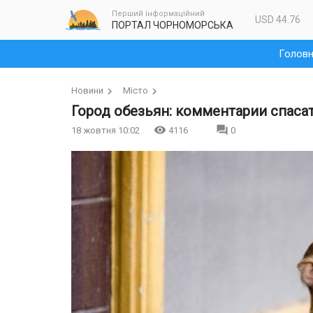
Перший інформаційний
USD 44.76
ПОРТАЛ ЧОРНОМОРСЬКА
Голов
Новини
Місто
Город обезьян: комментарии спаса
18 жовтня 10:02
4116
0